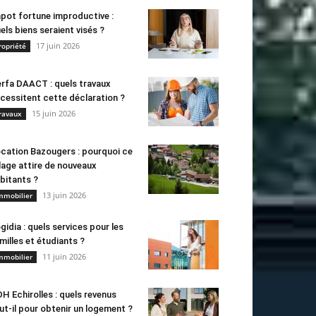
pot fortune improductive :
els biens seraient visés ?
17 juin 2026
ropriété
rfa DAACT : quels travaux
cessitent cette déclaration ?
15 juin 2026
ravaux
cation Bazougers : pourquoi ce
llage attire de nouveaux
bitants ?
13 juin 2026
mmobilier
gidia : quels services pour les
milles et étudiants ?
11 juin 2026
mmobilier
H Echirolles : quels revenus
ut-il pour obtenir un logement ?