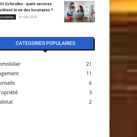
H Echirolles : quels services
cilitent la vie des locataires ?
30 mai 2026
mmobilier
CATEGORIES POPULAIRES
mmobilier
21
ogement
11
onseils
6
ropriété
3
abitat
2