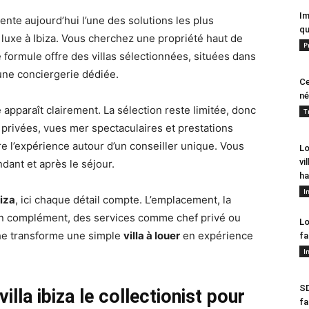
Im
nte aujourd’hui l’une des solutions les plus
qu
 luxe à Ibiza. Vous cherchez une propriété haut de
P
formule offre des villas sélectionnées, situées dans
une conciergerie dédiée.
Ce
né
apparaît clairement. La sélection reste limitée, donc
T
 privées, vues mer spectaculaires et prestations
re l’expérience autour d’un conseiller unique. Vous
Lo
vi
ant et après le séjour.
ha
I
biza
, ici chaque détail compte. L’emplacement, la
 En complément, des services comme chef privé ou
Lo
che transforme une simple
villa à louer
en expérience
fa
I
SD
illa ibiza le collectionist pour
fa