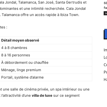
ala Jondal, Talamanca, San José, Santa Gertrudis et
SD
fa
dominantes et une intimité recherchée. Cala Jondal
I
e. Talamanca offre un accès rapide à Ibiza Town.
tes :
Détail moyen observé
4 à 8 chambres
I
8 à 16 personnes
L
À débordement ou chauffée
C
Ménage, linge premium
P
Portail, système d’alarme
H
ent une salle de cinéma privée, un spa intérieur ou une
l’attractivité d’une
villa de luxe
sur ce segment