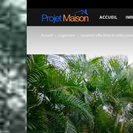
vendredi, août 7, 2026
About
Contact
Projet
ACCUEIL
IM
à
Accueil
Logement
Location villa ibiza le collectioni
la
maison