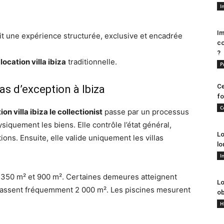
I
Im
it une expérience structurée, exclusive et encadrée
co
?
e
location villa ibiza
traditionnelle.
P
Ce
as d’exception à Ibiza
fo
C
ion villa ibiza le collectionist
passe par un processus
hysiquement les biens. Elle contrôle l’état général,
Lo
ons. Ensuite, elle valide uniquement les villas
lo
I
 350 m² et 900 m². Certaines demeures atteignent
Lo
passent fréquemment 2 000 m². Les piscines mesurent
ob
H