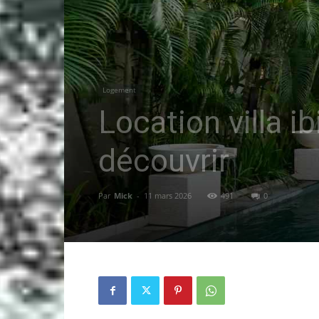
Logement
Location villa ib
découvrir
Par
Mick
-
11 mars 2026
491
0