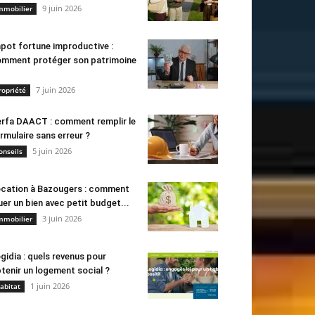
9 juin 2026
mmobilier
pot fortune improductive :
mment protéger son patrimoine
7 juin 2026
ropriété
rfa DAACT : comment remplir le
rmulaire sans erreur ?
5 juin 2026
onseils
cation à Bazougers : comment
uer un bien avec petit budget...
3 juin 2026
mmobilier
gidia : quels revenus pour
tenir un logement social ?
1 juin 2026
abitat