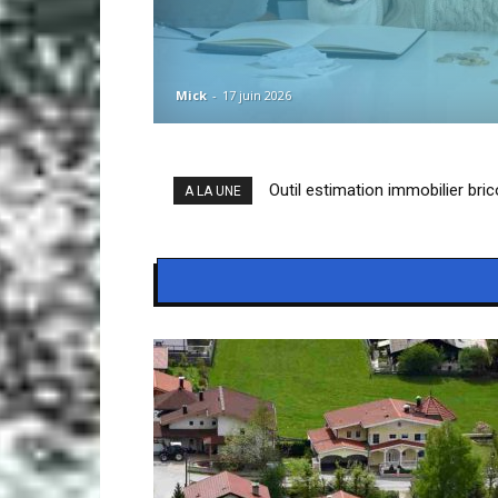
Mick
-
17 juin 2026
Outil estimation immobilier bric
Afedim espace locataire : que p
A LA UNE