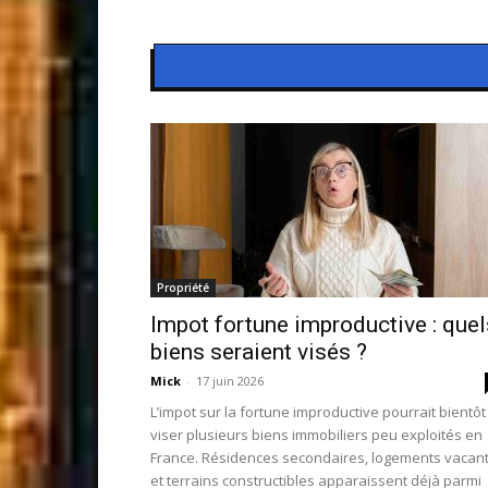
Propriété
Impot fortune improductive : quel
biens seraient visés ?
Mick
-
17 juin 2026
L’impot sur la fortune improductive pourrait bientôt
viser plusieurs biens immobiliers peu exploités en
France. Résidences secondaires, logements vacan
et terrains constructibles apparaissent déjà parmi