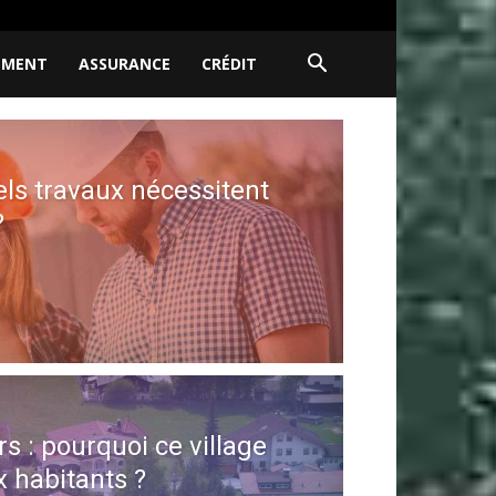
EMENT
ASSURANCE
CRÉDIT
ls travaux nécessitent
?
s : pourquoi ce village
x habitants ?