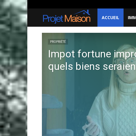
dimanche, août 9, 2026
About
Contact
ACCUEIL
IMM
Projet
à
PROPRIÉTÉ
Impot fortune impr
la
quels biens seraien
maison