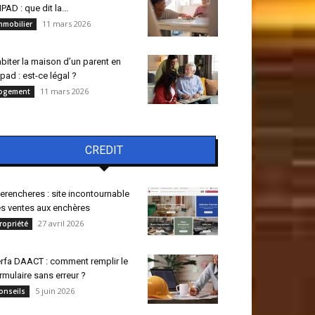
PAD : que dit la...
11 mars 2026
mmobilier
biter la maison d’un parent en
pad : est-ce légal ?
11 mars 2026
ogement
CREDIT
terencheres : site incontournable
s ventes aux enchères
27 avril 2026
ropriété
rfa DAACT : comment remplir le
rmulaire sans erreur ?
5 juin 2026
onseils