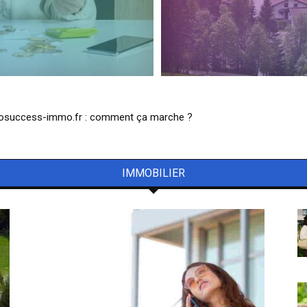
osuccess-immo.fr : comment ça marche ?
eut-on faire sur la plateforme ?
IMMOBILIER