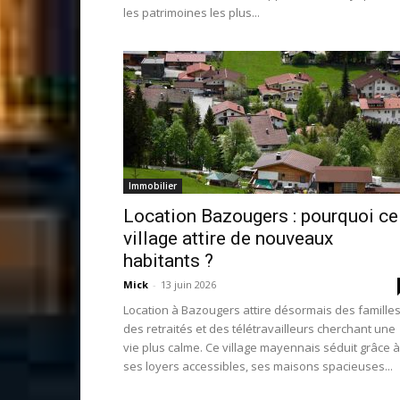
les patrimoines les plus...
Immobilier
Location Bazougers : pourquoi ce
village attire de nouveaux
habitants ?
Mick
-
13 juin 2026
Location à Bazougers attire désormais des familles
des retraités et des télétravailleurs cherchant une
vie plus calme. Ce village mayennais séduit grâce à
ses loyers accessibles, ses maisons spacieuses...