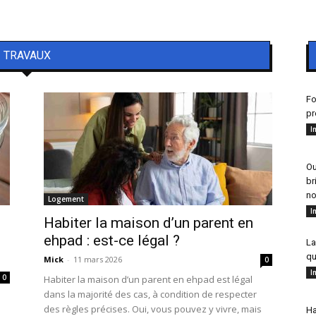
TRAVAUX
Fo
pr
I
Ou
br
no
Logement
I
Habiter la maison d’un parent en
ehpad : est-ce légal ?
La
qu
Mick
-
11 mars 2026
0
I
0
Habiter la maison d’un parent en ehpad est légal
dans la majorité des cas, à condition de respecter
des règles précises. Oui, vous pouvez y vivre, mais
Ha