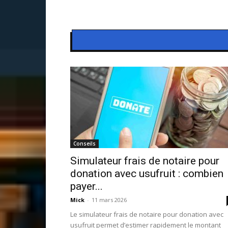
Conseils
Simulateur frais de notaire pour
donation avec usufruit : combien
payer...
Mick
-
11 mars 2026
Le simulateur frais de notaire pour donation avec
usufruit permet d’estimer rapidement le montant