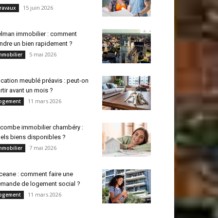
15 juin 2026
ravaux
lman immobilier : comment
ndre un bien rapidement ?
5 mai 2026
mmobilier
cation meublé préavis : peut-on
rtir avant un mois ?
11 mars 2026
ogement
combe immobilier chambéry :
els biens disponibles ?
7 mai 2026
mmobilier
ceane : comment faire une
mande de logement social ?
11 mars 2026
ogement