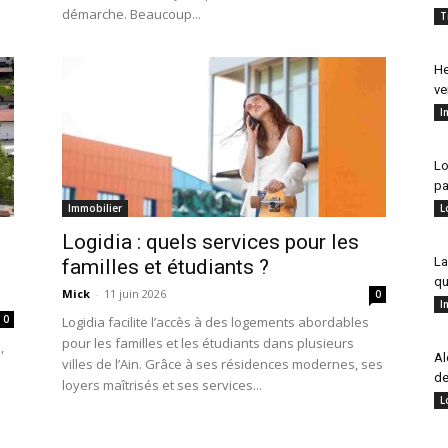
démarche. Beaucoup...
T
He
ve
I
Lo
pa
Immobilier
L
Logidia : quels services pour les
La
familles et étudiants ?
qu
Mick
-
11 juin 2026
0
I
0
Logidia facilite l’accès à des logements abordables
pour les familles et les étudiants dans plusieurs
,
Al
villes de l’Ain. Grâce à ses résidences modernes, ses
de
loyers maîtrisés et ses services...
L