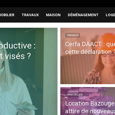
OBILIER
TRAVAUX
MAISON
DÉMÉNAGEMENT
LOG
TRAVAUX
oductive :
Cerfa DAACT : que
cette déclaration 
t visés ?
IMMOBILIER
Location Bazouger
attire de nouveau