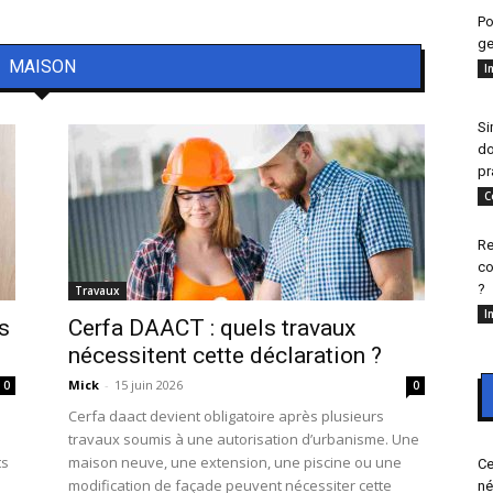
Po
ge
MAISON
I
Si
do
pr
C
Re
co
?
Travaux
I
s
Cerfa DAACT : quels travaux
nécessitent cette déclaration ?
Mick
-
15 juin 2026
0
0
Cerfa daact devient obligatoire après plusieurs
travaux soumis à une autorisation d’urbanisme. Une
ts
maison neuve, une extension, une piscine ou une
Ce
modification de façade peuvent nécessiter cette
né