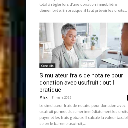
total à régler lors d’une donation immobilière
démembrée. En pratique, il faut prévoir les droits...
Conseils
Simulateur frais de notaire pour
donation avec usufruit : outil
pratique
Mick
-
11 mars 2026
Le simulateur frais de notaire pour donation avec
usufruit permet d’estimer immédiatement les droits
payer et les frais globaux. Il calcule la valeur taxab
selon le bareme usufruit,...