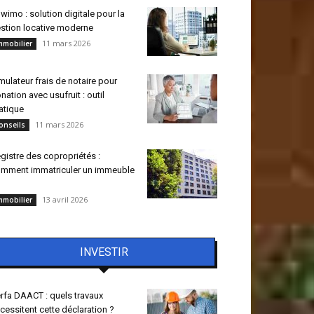
wimo : solution digitale pour la
stion locative moderne
11 mars 2026
mmobilier
mulateur frais de notaire pour
nation avec usufruit : outil
atique
11 mars 2026
onseils
gistre des copropriétés :
mment immatriculer un immeuble
13 avril 2026
mmobilier
INVESTIR
rfa DAACT : quels travaux
cessitent cette déclaration ?