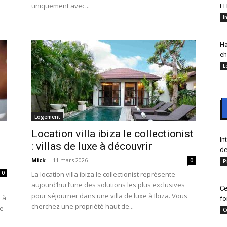
uniquement avec...
EH
I
Ha
eh
L
Logement
Location villa ibiza le collectionist
In
: villas de luxe à découvrir
de
Mick
-
11 mars 2026
0
P
0
La location villa ibiza le collectionist représente
aujourd’hui l’une des solutions les plus exclusives
Ce
pour séjourner dans une villa de luxe à Ibiza. Vous
 à
fo
cherchez une propriété haut de...
le
C