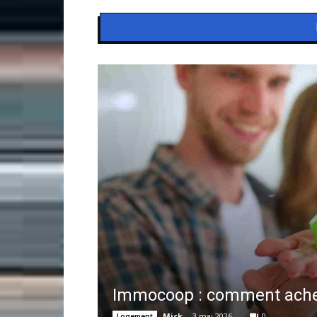
Immocoop : comment achet
Mick
-
3 mai 2026
0
Logement