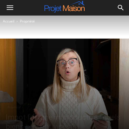
Projet
Accueil
Propriété
à
la
maison
Propriété
Impot fortune improductive : quels
biens seraient visés ?