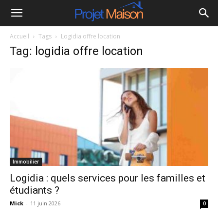
Projet
Accueil
Tags
Logidia offre location
à
Tag: logidia offre location
la
maison
Immobilier
Logidia : quels services pour les familles et
étudiants ?
Mick
-
11 juin 2026
0