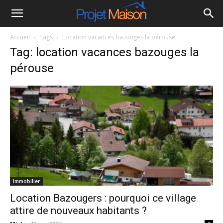
Projet
Accueil
Tags
Location vacances bazouges la pérouse
à
Tag: location vacances bazouges la
pérouse
la
maison
Immobilier
Location Bazougers : pourquoi ce village
attire de nouveaux habitants ?