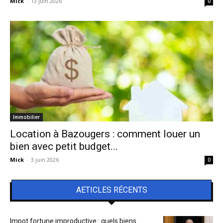
Mick
-
13 juin 2026
0
Immobilier
Location à Bazougers : comment louer un
bien avec petit budget...
Mick
-
3 juin 2026
0
AETICLES RÉCENTS
Impot fortune improductive : quels biens