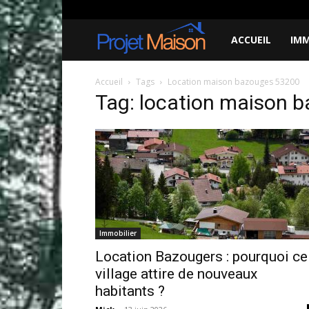
jeudi, août 6, 2026
About
Contact
Projet
ACCUEIL
IMM
à
Accueil
Tags
Location maison bazouges 53200
Tag: location maison 
la
maison
Immobilier
Location Bazougers : pourquoi ce
village attire de nouveaux
habitants ?