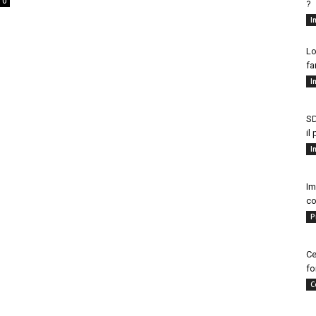
0
?
I
Lo
fa
I
SD
il
I
Im
co
P
Ce
fo
C