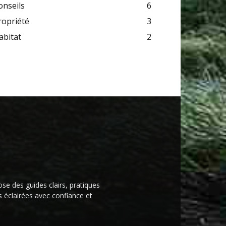
onseils
6
ropriété
3
abitat
2
ose des guides clairs, pratiques
s éclairées avec confiance et