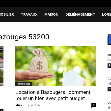
OBILIER
TRAVAUX
MAISON
DÉMÉNAGEMENT
LOG
bazouges 53200
Im
bi
P
Ce
né
Immobilier
T
Location à Bazougers : comment
louer un bien avec petit budget...
Lo
Mick
-
3 juin 2026
0
vi