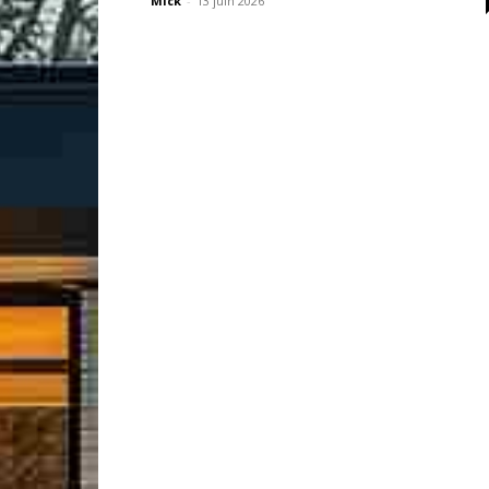
Mick
-
13 juin 2026