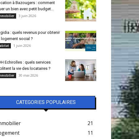
cation à Bazougers : comment
uer un bien avec petit budget...
3 juin 2026
mmobilier
gidia : quels revenus pour obtenir
 logement social ?
1 juin 2026
abitat
H Echirolles : quels services
cilitent la vie des locataires ?
30 mai 2026
mmobilier
CATEGORIES POPULAIRES
mmobilier
21
ogement
11