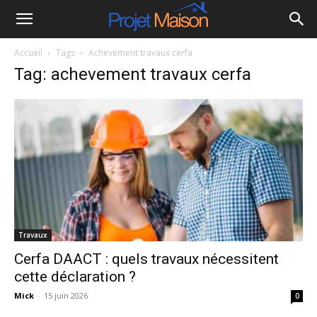
Projet
Accueil
Tags
Achevement travaux cerfa
à
Tag: achevement travaux cerfa
la
maison
Travaux
Cerfa DAACT : quels travaux nécessitent
cette déclaration ?
Mick
-
15 juin 2026
0